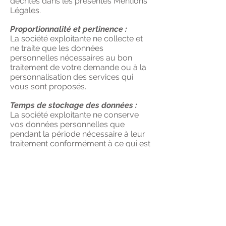
décrites dans les présentes Mentions
Légales.
Proportionnalité et pertinence :
La société exploitante ne collecte et
ne traite que les données
personnelles nécessaires au bon
traitement de votre demande ou à la
personnalisation des services qui
vous sont proposés.
Temps de stockage des données :
La société exploitante ne conserve
vos données personnelles que
pendant la période nécessaire à leur
traitement conformément à ce qui est
prévu par la loi applicable.
Sécurité et confidentialité :
La société exploitante s’engage à
prendre les mesures nécessaires
pour garantir la confidentialité des
données et de ne pas divulguer à des
tiers non autorisés.